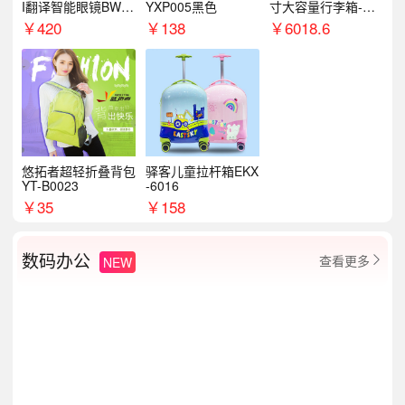
I翻译智能眼镜BWM
YXP005黑色
寸大容量行李箱-星
89
云绿/星光绿
￥
420
￥
138
￥
6018.6
悠拓者超轻折叠背包
驿客儿童拉杆箱EKX
YT-B0023
-6016
￥
35
￥
158
数码办公
查看更多
NEW
