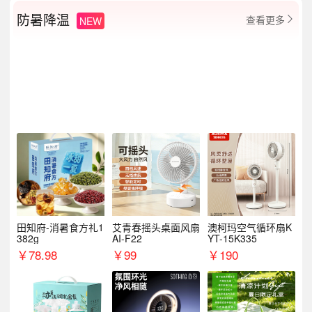
防暑降温
查看更多
NEW

田知府-消暑食方礼1
艾青春摇头桌面风扇
澳柯玛空气循环扇K
382g
AI-F22
YT-15K335
￥
78.98
￥
99
￥
190