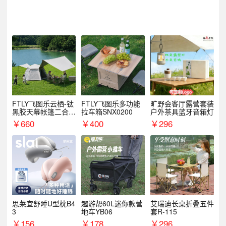
FTLY飞图乐云栖-钛
FTLY飞图乐多功能
旷野会客厅露营套装
黑胶天幕帐篷二合一
拉车箱SNX0200
户外茶具蓝牙音箱灯
TMTZ0201
￥
660
￥
400
￥
296
思莱宜舒睡U型枕B4
趣游帮60L迷你款营
艾瑞迪长桌折叠五件
3
地车YB06
套R-115
￥
156
￥
178
￥
296