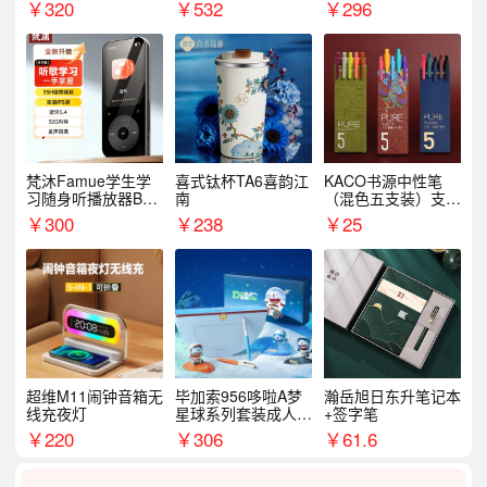
名
外出行备考装备礼品
￥
320
￥
532
￥
296
梵沐Famue学生学
喜式钛杯TA6喜韵江
KACO书源中性笔
习随身听播放器BL1
南
（混色五支装）支持
5（64G）
logo定制
￥
300
￥
238
￥
25
超维M11闹钟音箱无
毕加索956哆啦A梦
瀚岳旭日东升笔记本
线充夜灯
星球系列套装成人开
+签字笔
学季生日礼物商务礼
￥
220
￥
306
￥
61.6
品