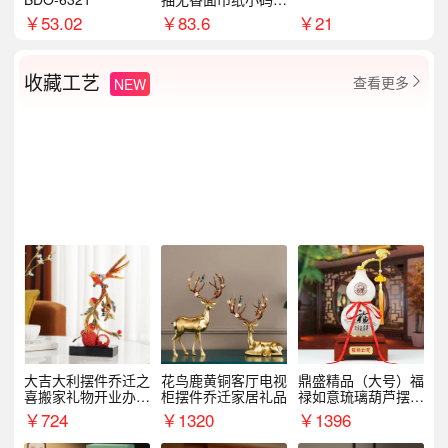
8包
￥
53.02
￥
83.6
￥
21
收藏工艺
查看更多
NEW

大吉大利摆件乔迁之
花鸟鹿黄铜客厅电视
鼎盛精品（大号）福
喜搬家礼物开业办公
柜摆件乔迁家居礼品
禄如意琉璃葫芦摆件
室家居客厅玄关酒柜
招财家居客厅乔迁新
￥
724
￥
1320
￥
1396
装饰品
居礼品