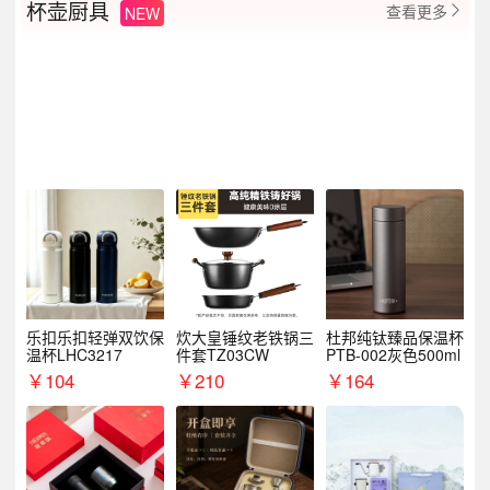
杯壶厨具
查看更多
NEW

乐扣乐扣轻弹双饮保
炊大皇锤纹老铁锅三
杜邦纯钛臻品保温杯
温杯LHC3217
件套TZ03CW
PTB-002灰色500ml
￥
104
￥
210
￥
164