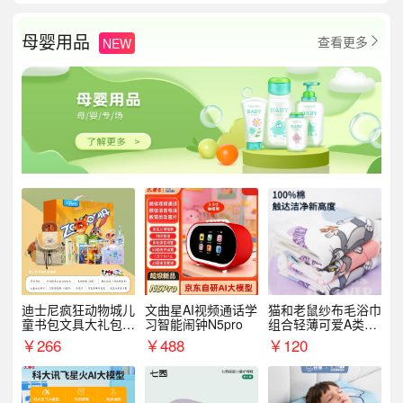
母婴用品
查看更多
NEW

迪士尼疯狂动物城儿
文曲星AI视频通话学
猫和老鼠纱布毛浴巾
童书包文具大礼包套
习智能闹钟N5pro
组合轻薄可爱A类敏
装9件套8881
感肌适用
￥
266
￥
488
￥
120