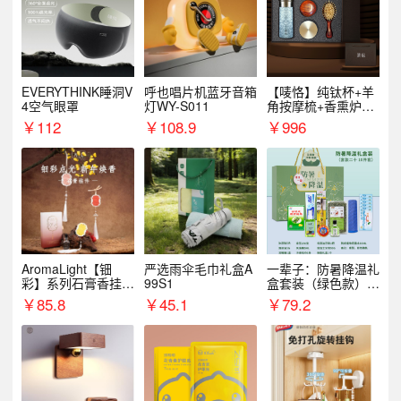
EVERYTHINK睡洞V
呼也唱片机蓝牙音箱
【唛恪】纯钛杯+羊
4空气眼罩
灯WY-S011
角按摩梳+香熏炉
+气垫梳
￥
112
￥
108.9
￥
996
AromaLight【钿
严选雨伞毛巾礼盒A
一辈子：防暑降温礼
彩】系列石膏香挂
99S1
盒套装（绿色款）支
（代发香味随机）
持自由搭配
￥
85.8
￥
45.1
￥
79.2