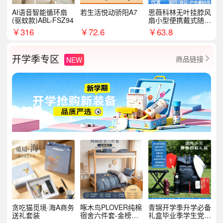
AI语音智能循环扇
若生活悦动骄阳A7
思薇科林无叶挂脖风
(驱蚊款)ABL-FSZ94
扇小型便携戴式随身
挂脖子降温神器
￥
316
￥
72.6
￥
63.8
开学季专区
商品链接
NEW

贪吃猫觅境·海A商务
啄木鸟PLOVER纯棉
青锦开学季升学必备
送礼套装
宿舍六件套-金榜题
礼盒毕业季学生党户