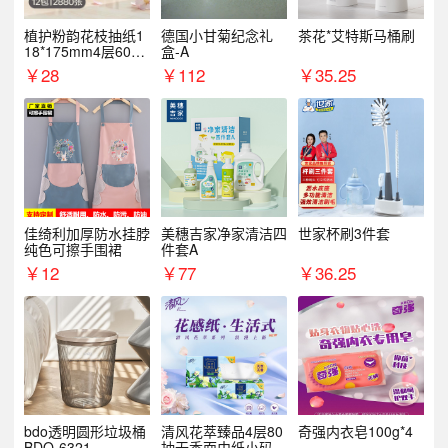
植护粉韵花枝抽纸1
德国小甘菊纪念礼
茶花*艾特斯马桶刷
18*175mm4层60抽*
盒-A
12包/提
￥
28
￥
112
￥
35.25
佳绮利加厚防水挂脖
美穗吉家净家清洁四
世家杯刷3件套
纯色可擦手围裙
件套A
￥
12
￥
77
￥
36.25
bdo透明圆形垃圾桶
清风花萃臻品4层80
奇强内衣皂100g*4
BDO-6321
抽无香面巾纸小码1