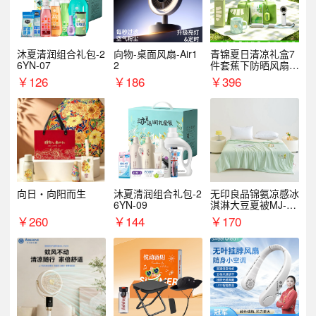
沐夏清润组合礼包-2
向物-桌面风扇-Air1
青锦夏日清凉礼盒7
6YN-07
2
件套蕉下防晒风扇员
工福利端午伴手礼企
￥
126
￥
186
￥
396
业定制
向日・向阳而生
沐夏清润组合礼包-2
无印良品锦氨凉感冰
6YN-09
淇淋大豆夏被MJ-B2
025-0193
￥
260
￥
144
￥
170