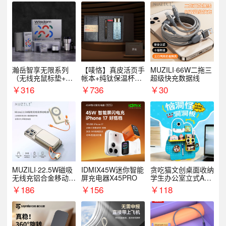
瀚岳智享无限系列
【唛恪】真皮活页手
MUZILI·66W二拖三
（无线充鼠标垫+飞
帐本+纯钛保温杯
超级快充数据线
利浦音响+乐扣咖啡
+檀木水笔
￥
316
￥
736
￥
30
杯）
MUZILI·22.5W磁吸
IDMIX45W迷你智能
贪吃猫文创桌面收纳
无线充铝合金移动电
屏充电器X45PRO
学生办公室立式A款
源R118W
置物架洞洞板
￥
186
￥
156
￥
118