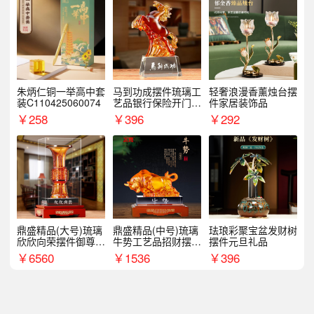
朱炳仁铜一举高中套
马到功成摆件琉璃工
轻奢浪漫香薰烛台摆
装C110425060074
艺品银行保险开门红
件家居装饰品
周年庆典伴手礼表彰
￥
258
￥
396
￥
292
礼品
鼎盛精品(大号)琉璃
鼎盛精品(中号)琉璃
珐琅彩聚宝盆发财树
欣欣向荣摆件御尊开
牛势工艺品招财摆件
摆件元旦礼品
业乔迁商务往来纪念
银行企业商务上市礼
￥
6560
￥
1536
￥
396
品
品