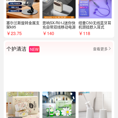
塞尔兰斯旋转金属支
思响SX-R01J迷你快
纽曼C50无线蓝牙耳
架k95
充自带双线移动电源
机颈挂脖入耳式
￥
23.75
￥
140
￥
118
个护清洁
查看更多
NEW
