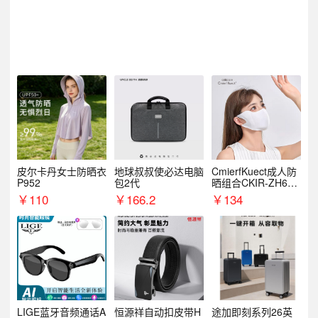
皮尔卡丹女士防晒衣
地球叔叔使必达电脑
CmierfKuect成人防
P952
包2代
晒组合CKIR-ZH632
0
￥
110
￥
166.2
￥
134
LIGE蓝牙音频通话A
恒源祥自动扣皮带H
途加即刻系列26英