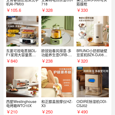
机AI-PM03
718
筋膜枪
￥
105.6
￥
328
￥
330
东菱可视电蒸锅DL-
欧锐铂春风得意-多
BRUNO小舒颜破壁
F1家用大容量蒸炖
功能养生壶ORB-19
豆浆机BZK-DJ08S0
锅
87
1
￥
840
￥
238
￥
320
西屋Westinghouse
和正膝盖按摩仪HZ-
OIDIRE除湿机ODI-
电烤箱WTO10X
X3
CSJ02
￥
210
￥
250
￥
490