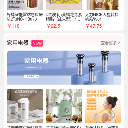
好棒智能雷达感应床
珍视明小黄鸭花青素
太力NICE大旋转挂
头灯3NO-HB073
眼贴（成人型）7对/
钩AW901
盒
￥
118
￥
22.5
￥
47.75
家用电器
查看更多
NEW

艾青春感应泡沫洗手
艾美特电热水壶CS1
美仕达MS-J08弯头