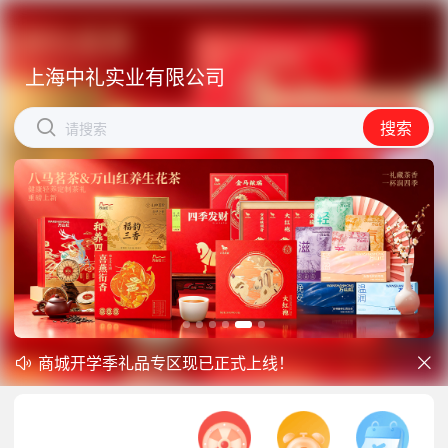
上海中礼实业有限公司
上海中礼实业有限公司


搜索
搜索
请搜索
请搜索
商城开学季礼品专区现已正式上线！
中秋礼品专区上线｜臻选团圆好礼


防暑降温一站式配齐，企业福利更省心