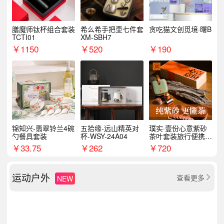
膳魔师钛杯组合套装
希么希手把壶七件套
贪吃猫文创觅境·曙B
TCTI01
XM-SBH7
￥
1150
￥
520
￥
190
锦知兴-翡翠铃兰4碗
五拾缘-远山精英对
璞实·壹份心意紫砂
勺餐具套装
杯-WSY-24A04
茶叶套装旅行便携式
商务企业福利新年礼
￥
33.75
￥
262
￥
720
品
运动户外
查看更多
NEW
