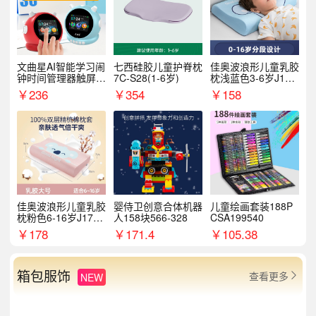
文曲星AI智能学习闹
七西硅胶儿童护脊枕
佳奥波浪形儿童乳胶
钟时间管理器触屏N
7C-S28(1-6岁)
枕浅蓝色3-6岁J17B
1pro
14AS9
￥
236
￥
354
￥
158
佳奥波浪形儿童乳胶
婴侍卫创意合体机器
儿童绘画套装188P
枕粉色6-16岁J17B1
人158块566-328
CSA199540
2AR4
￥
178
￥
171.4
￥
105.38
箱包服饰
查看更多
NEW
