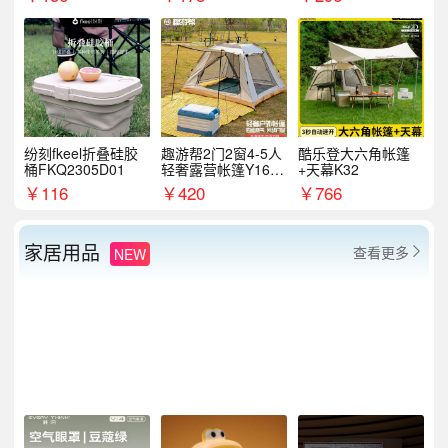
纷刻fkeel折叠硅胶
趣游帮2门2窗4-5人
酷乐登大六角帐篷
桶FKQ2305D01
轻奢露营帐篷Y16pl
+天幕K32
us
￥
116
￥
420
￥
766
家居用品
查看更多
NEW
