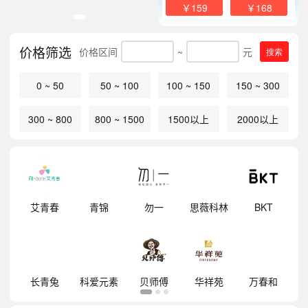
￥159
￥168
价格筛选
价格区间
~
元
搜索
0 ~ 50
50 ~ 100
100 ~ 150
150 ~ 300
300 ~ 800
800 ~ 1500
1500以上
2000以上
明
艾青春
青锦
勿一
思薇科林
BKT
祥
长青兔
科爱元素
贝师傅
华祥苑
万春和