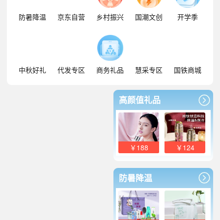
防暑降温
京东自营
乡村振兴
国潮文创
开学季
中秋好礼
代发专区
商务礼品
慧采专区
国铁商城
高颜值礼品
￥188
￥124
防暑降温